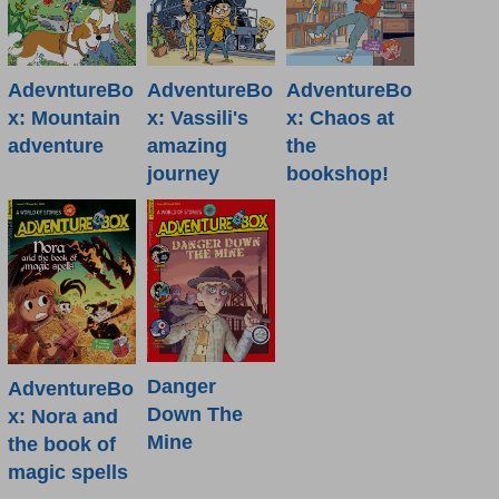
AdevntureBo
AdventureBo
AdventureBo
x: Mountain
x: Vassili's
x: Chaos at
adventure
amazing
the
journey
bookshop!
Danger
AdventureBo
Down The
x: Nora and
Mine
the book of
magic spells