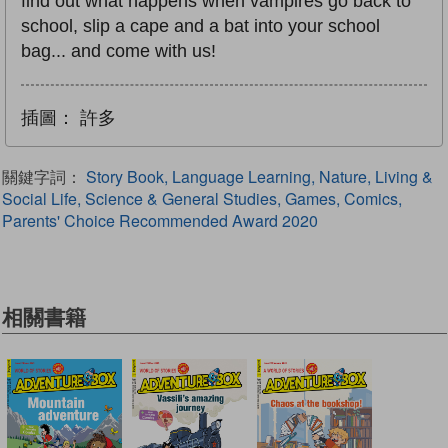
find out what happens when vampires go back to
school, slip a cape and a bat into your school
bag... and come with us!
插圖：
許多
關鍵字詞：
Story Book, Language Learning, Nature, Living &
Social Life, Science & General Studies, Games, Comics,
Parents' Choice Recommended Award 2020
相關書籍