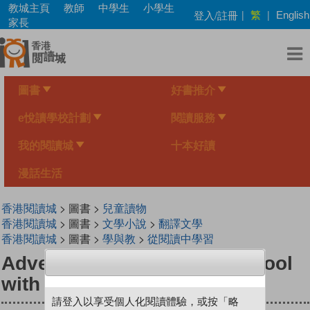
Skip
教城主頁
教師
中學生
小學生
繁
登入/註冊
|
|
English
to
家長
main
content
圖書
好書推介
e悅讀學校計劃
閱讀服務
我的閱讀城
十本好讀
漫話生活
香港閱讀城
> 圖書 >
兒童讀物
香港閱讀城
> 圖書 >
文學小說
>
翻譯文學
香港閱讀城
> 圖書 >
學與教
>
從閱讀中學習
AdventureBox : Back to School
with Vampira!
請登入以享受個人化閱讀體驗，或按「略