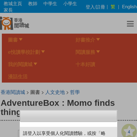
Skip
教城主頁
教師
中學生
小學生
繁
登入/註冊
|
|
English
to
家長
main
content
圖書
好書推介
e悅讀學校計劃
閱讀服務
我的閱讀城
十本好讀
漫話生活
香港閱讀城
> 圖書 >
人文史地
>
哲學
AdventureBox : Momo finds
things
4
請登入以享受個人化閱讀體驗，或按「略