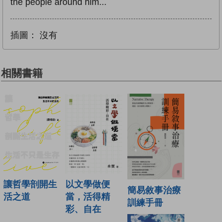
the people around him...
插圖：
沒有
相關書籍
讓哲學剖開生
以文學做便
簡易敘事治療
活之道
當，活得精
訓練手冊
彩、自在