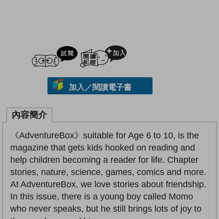
試閲
加入閱讀紀錄
加入／閱讀電子書
內容簡介
《AdventureBox》suitable for Age 6 to 10, is the
magazine that gets kids hooked on reading and
help children becoming a reader for life. Chapter
stories, nature, science, games, comics and more.
At AdventureBox, we love stories about friendship.
In this issue, there is a young boy called Momo
who never speaks, but he still brings lots of joy to