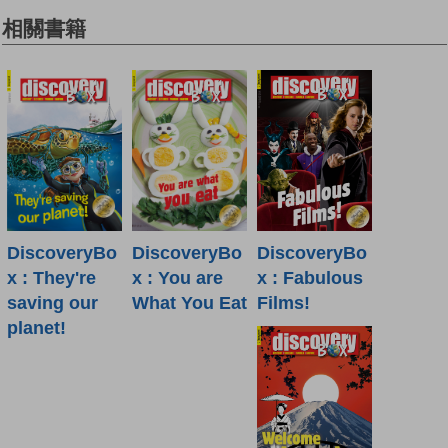
相關書籍
DiscoveryBo
DiscoveryBo
DiscoveryBo
x : Fabulous
x : They're
x : You are
Films!
saving our
What You Eat
planet!