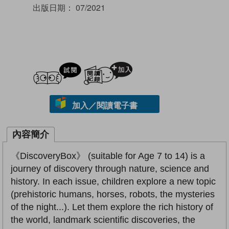
出版日期：
07/2021
試閲
加入閱讀紀錄
加入／閱讀電子書
內容簡介
《DiscoveryBox》 (suitable for Age 7 to 14) is a
journey of discovery through nature, science and
history. In each issue, children explore a new topic
(prehistoric humans, horses, robots, the mysteries
of the night...). Let them explore the rich history of
the world, landmark scientific discoveries, the