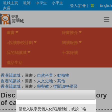
Skip
教城主頁
教師
中學生
小學生
繁
登入/註冊
|
|
English
to
家長
main
content
圖書
好書推介
e悅讀學校計劃
閱讀服務
我的閱讀城
十本好讀
漫話生活
香港閱讀城
> 圖書 >
自然科普
>
動植物
香港閱讀城
> 圖書 >
人文史地
>
其他
香港閱讀城
> 圖書 >
學與教
>
從閱讀中學習
DiscoveryBox : The rich history
of caregivers
請登入以享受個人化閱讀體驗，或按「略