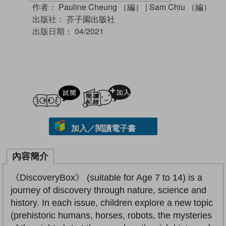
作者：
Pauline Cheung （編）
|
Sam Chiu （編）
出版社：
芥子園出版社
出版日期：
04/2021
試閲
加入閱讀紀錄
加入／閱讀電子書
內容簡介
《DiscoveryBox》 (suitable for Age 7 to 14) is a
journey of discovery through nature, science and
history. In each issue, children explore a new topic
(prehistoric humans, horses, robots, the mysteries