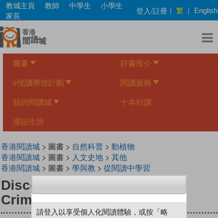
Skip
教城主頁
教師
中學生
小學生
繁
登入/註冊
|
|
English
to
家長
main
content
圖書
好書推介
e悅讀學校計劃
閱讀服務
我的閱讀城
十本好讀
漫話生活
香港閱讀城
> 圖書 >
自然科普
>
動植物
香港閱讀城
> 圖書 >
人文史地
>
其他
香港閱讀城
> 圖書 >
學與教
>
從閱讀中學習
DiscoveryBox : The Feats of
Crime Scene Investigators
請登入以享受個人化閱讀體驗，或按「略