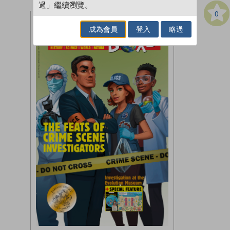
過」繼續瀏覽。
0
成為會員
登入
略過