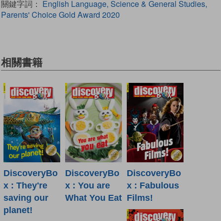
關鍵字詞：
English Language, Science & General Studies,
Parents' Choice Gold Award 2020
相關書籍
DiscoveryBo
DiscoveryBo
DiscoveryBo
x : Fabulous
x : They're
x : You are
Films!
saving our
What You Eat
planet!