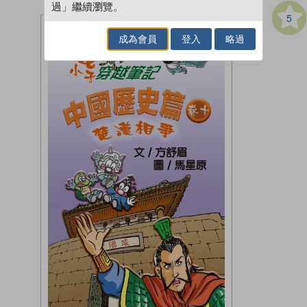
過」繼續瀏覽。
5
成為會員
登入
略過