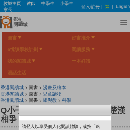
Skip
教城主頁
教師
中學生
小學生
繁
登入/註冊
|
|
English
to
家長
main
content
圖書
好書推介
e悅讀學校計劃
閱讀服務
我的閱讀城
十本好讀
漫話生活
香港閱讀城
> 圖書 >
漫畫及繪本
香港閱讀城
> 圖書 >
兒童讀物
香港閱讀城
> 圖書 >
學與教
>
科學
Q小子穿越筆記 中國歷史卷十 楚漢
相爭
請登入以享受個人化閱讀體驗，或按「略