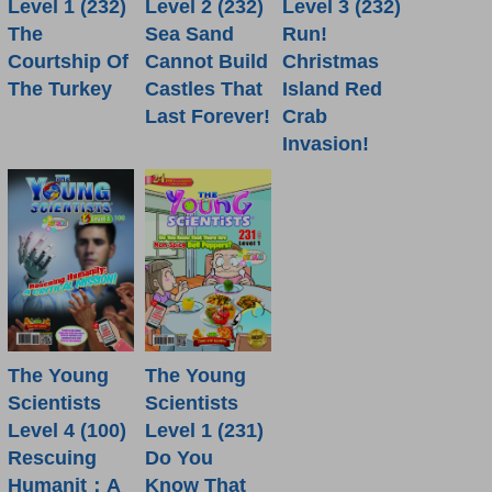
Level 1 (232)
Level 2 (232)
Level 3 (232)
The
Sea Sand
Run!
Courtship Of
Cannot Build
Christmas
The Turkey
Castles That
Island Red
Last Forever!
Crab
Invasion!
The Young
The Young
Scientists
Scientists
Level 4 (100)
Level 1 (231)
Rescuing
Do You
Humanit：A
Know That