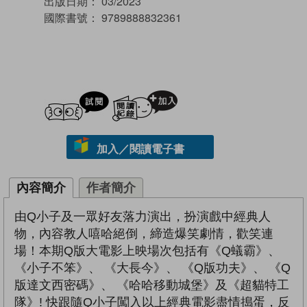
出版日期：
03/2023
國際書號：
9789888832361
試閲
加入閱讀紀錄
加入／閱讀電子書
內容簡介
作者簡介
由Q小子及一眾好友落力演出，扮演戲中經典人
物，內容教人嘻哈絕倒，締造爆笑劇情，歡笑連
場！本期Q版大電影上映場次包括有《Q蟻霸》、
《小子不笨》、 《大長今》、 《Q版功夫》、 《Q
版達文西密碼》、 《哈哈移動城堡》及《超貓特工
隊》! 快跟隨Q小子闖入以上經典電影盡情搗蛋，反