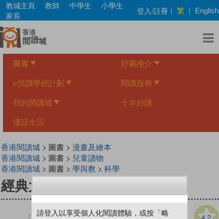
Skip
教城主頁
教師
中學生
小學生
繁
登入/註冊
|
|
English
to
家長
main
content
圖書
好書推介
e悅讀學校計劃
閱讀服務
我的閱讀城
十本好讀
漫話生活
香港閱讀城
> 圖書 >
漫畫及繪本
香港閱讀城
> 圖書 >
兒童讀物
香港閱讀城
> 圖書 >
學與教
>
科學
經典大電影1 - 達文西密碼
請登入以享受個人化閱讀體驗，或按「略
4.2