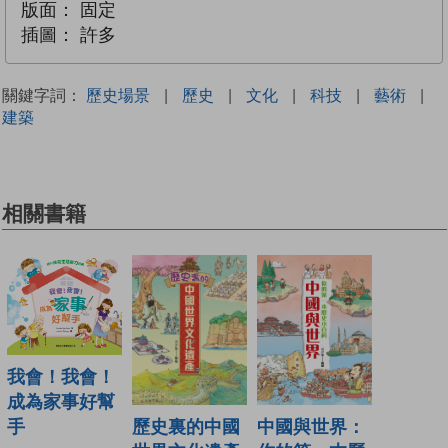
版面：
固定
插圖：
許多
關鍵字詞：
歷史場景
|
歷史
|
文化
|
科技
|
藝術
|
建築
相關書籍
我會！我會！
成為家事好幫
手
歷史裏的中國
中國與世界：