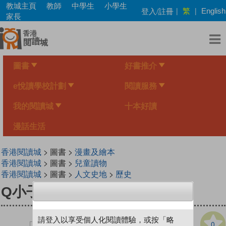
Skip
教城主頁
教師
中學生
小學生
繁
登入/註冊
|
|
English
to
家長
main
content
圖書
好書推介
e悅讀學校計劃
閱讀服務
我的閱讀城
十本好讀
漫話生活
香港閱讀城
> 圖書 >
漫畫及繪本
香港閱讀城
> 圖書 >
兒童讀物
香港閱讀城
> 圖書 >
人文史地
>
歷史
Q小子笑話大全8
請登入以享受個人化閱讀體驗，或按「略
0