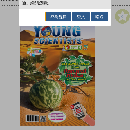
過」繼續瀏覽。
0
成為會員
登入
略過