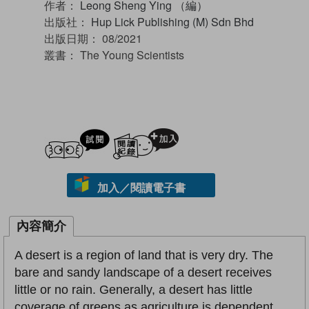
作者：
Leong Sheng Ying （編）
出版社：
Hup Lick Publishing (M) Sdn Bhd
出版日期：
08/2021
叢書：
The Young Scientists
試閲
加入閱讀紀錄
加入／閱讀電子書
內容簡介
A desert is a region of land that is very dry. The
bare and sandy landscape of a desert receives
little or no rain. Generally, a desert has little
coverage of greens as agriculture is dependent