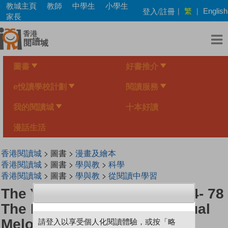
Skip
教城主頁
教師
中學生
小學生
繁
登入/註冊
|
|
English
to
家長
main
content
圖書
好書推介
e悅讀學校計劃
閱讀服務
我的閱讀城
十本好讀
漫話生活
香港閱讀城
> 圖書 >
漫畫及繪本
香港閱讀城
> 圖書 >
學與教
>
科學
香港閱讀城
> 圖書 >
學與教
>
從閱讀中學習
The Young Scientists Level 4- 78
The Bitter Apple Is An Unusual
Melon In The Desert
請登入以享受個人化閱讀體驗，或按「略