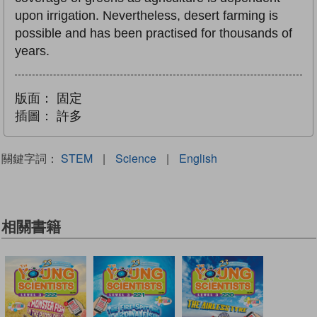
upon irrigation. Nevertheless, desert farming is
possible and has been practised for thousands of
years.
版面：
固定
插圖：
許多
關鍵字詞：
STEM
|
Science
|
English
相關書籍