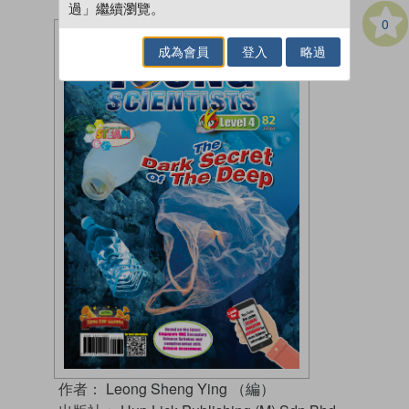
過」繼續瀏覽。
0
成為會員
登入
略過
作者：
Leong Sheng Ying （編）