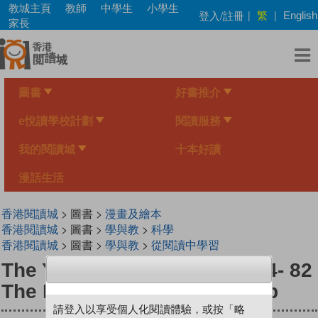
Skip
教城主頁
教師
中學生
小學生
繁
登入/註冊
|
|
English
to
家長
main
content
圖書
好書推介
e悅讀學校計劃
閱讀服務
我的閱讀城
十本好讀
漫話生活
香港閱讀城
> 圖書 >
漫畫及繪本
香港閱讀城
> 圖書 >
學與教
>
科學
香港閱讀城
> 圖書 >
學與教
>
從閱讀中學習
The Young Scientists Level 4- 82
The Dark Secret Of The Deep
請登入以享受個人化閱讀體驗，或按「略