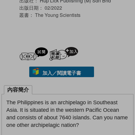
出版社：
Hup Lick Publishing (M) Sdn Bhd
出版日期：
02/2022
叢書：
The Young Scientists
試閲
加入閱讀紀錄
加入／閱讀電子書
內容簡介
The Philippines is an archipelago in Southeast
Asia. It is situated in the western Pacific Ocean
and consists of about 7640 islands. Can you name
one other archipelagic nation?