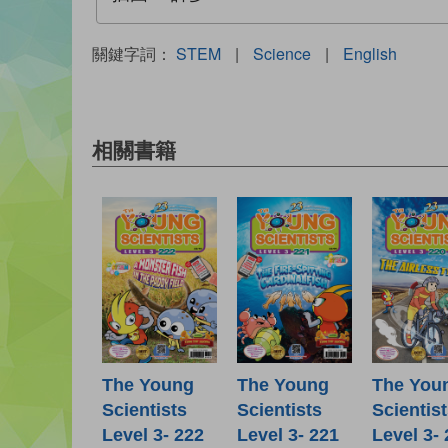
關鍵字詞：
STEM
|
Science
|
English
相關書籍
The Young
The Young
The You
Scientists
Scientists
Scientis
Level 3- 222
Level 3- 221
Level 3-