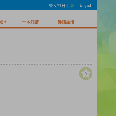
繁
登入/註冊
|
|
English
城
十本好讀
漫話生活
0