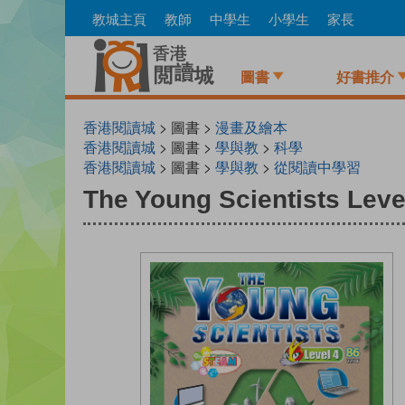
Skip
教城主頁
教師
中學生
小學生
家長
to
main
content
圖書
好書推介
香港閱讀城
> 圖書 >
漫畫及繪本
香港閱讀城
> 圖書 >
學與教
>
科學
香港閱讀城
> 圖書 >
學與教
>
從閱讀中學習
The Young Scientists Leve