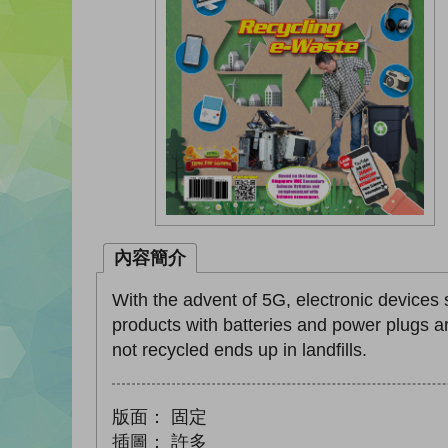
內容簡介
With the advent of 5G, electronic devices
products with batteries and power plugs a
not recycled ends up in landfills.
版面：
固定
插圖：
許多