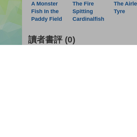
A Monster
The Fire
The Airl
Fish In the
Spitting
Tyre
Paddy Field
Cardinalfish
讀者書評
(0)
請登入給你的書籍評分
登入