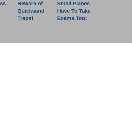
Beware of
ess
Small Planes
Quicksand
Have To Take
Traps!
Exams,Too!
關於教城
最新消息
教師
中學生
小學生
家長