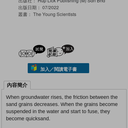
出版社：
Hup Lick Publishing (M) Sdn Bhd
出版日期：
07/2022
叢書：
The Young Scientists
試閲
加入閱讀紀錄
加入／閱讀電子書
內容簡介
When groundwater rises, the friction between the
sand grains decreases. When the grains become
suspended in the water and start to fuse, they
become quicksand.