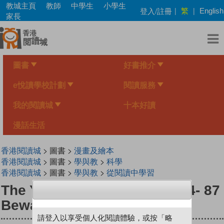
Skip
教城主頁
教師
中學生
小學生
繁
登入/註冊
|
|
English
to
家長
main
content
圖書
好書推介
e悅讀學校計劃
閱讀服務
我的閱讀城
十本好讀
漫話生活
香港閱讀城
> 圖書 >
漫畫及繪本
香港閱讀城
> 圖書 >
學與教
>
科學
香港閱讀城
> 圖書 >
學與教
>
從閱讀中學習
The Young Scientists Level 4- 87
Beware of Quicksand Traps!
請登入以享受個人化閱讀體驗，或按「略