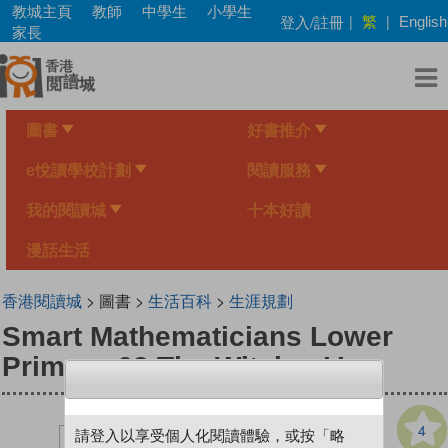
Skip
教城主頁
教師
中學生
小學生
繁
登入/註冊
|
|
English
to
家長
main
content
圖書
好書推介
e悅讀學校計劃
閱讀服務
我的閱讀城
十本好讀
漫話生活
香港閱讀城
> 圖書 >
生活百科
>
生涯規劃
Smart Mathematicians Lower
Primary-63 The Witches’ Inn
4
請登入以享受個人化閱讀體驗，或按「略