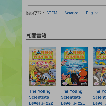
關鍵字詞：
STEM
|
Science
|
English
相關書籍
The Young
The Young
The Y
Scientists
Scientists
Scient
Level 3- 222
Level 3- 221
Level 