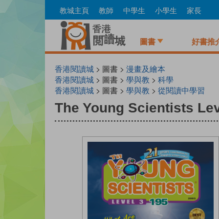
Skip
教城主頁
教師
中學生
小學生
家長
to
main
content
圖書
好書推
香港閱讀城
> 圖書 >
漫畫及繪本
香港閱讀城
> 圖書 >
學與教
>
科學
香港閱讀城
> 圖書 >
學與教
>
從閱讀中學習
The Young Scientists Lev