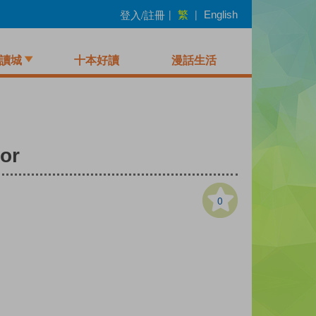
繁
登入/註冊
|
|
English
讀城
十本好讀
漫話生活
or
0