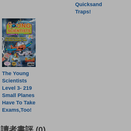
Quicksand
Traps!
The Young
Scientists
Level 3- 219
Small Planes
Have To Take
Exams,Too!
讀者書評
(0)