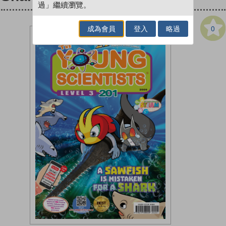
過」繼續瀏覽。
0
成為會員
登入
略過