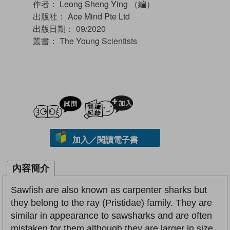
作者：
Leong Sheng Ying （編）
出版社：
Ace Mind Pte Ltd
出版日期：
09/2020
叢書：
The Young Scientists
試閲
加入閱讀紀錄
加入／閱讀電子書
內容簡介
Sawfish are also known as carpenter sharks but
they belong to the ray (Pristidae) family. They are
similar in appearance to sawsharks and are often
mistaken for them although they are larger in size