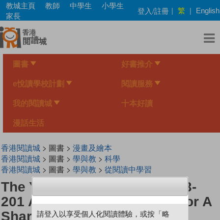
Skip
教城主頁
教師
中學生
小學生
繁
登入/註冊
|
|
English
to
家長
main
content
圖書
好書推介
e悅讀學校計劃
閱讀服務
我的閱讀城
十本好讀
漫話生活
香港閱讀城
> 圖書 >
漫畫及繪本
香港閱讀城
> 圖書 >
學與教
>
科學
香港閱讀城
> 圖書 >
學與教
>
從閱讀中學習
The Young Scientists Level 3-
201 A Sawfish Is Mistaken For A
Shark
請登入以享受個人化閱讀體驗，或按「略