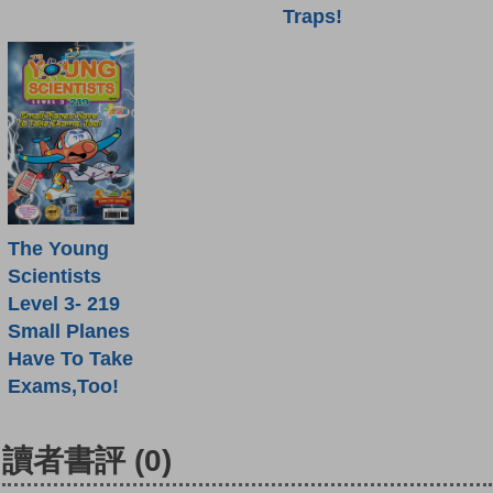
Traps!
The Young
Scientists
Level 3- 219
Small Planes
Have To Take
Exams,Too!
讀者書評
(0)