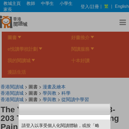
Skip
教城主頁
教師
中學生
小學生
繁
登入/註冊
|
|
English
to
家長
main
content
圖書
好書推介
e悅讀學校計劃
閱讀服務
我的閱讀城
十本好讀
漫話生活
香港閱讀城
> 圖書 >
漫畫及繪本
香港閱讀城
> 圖書 >
學與教
>
科學
香港閱讀城
> 圖書 >
學與教
>
從閱讀中學習
The Young Scientists Level 3-
203 The Danger Of Not Feeling
Pain
請登入以享受個人化閱讀體驗，或按「略