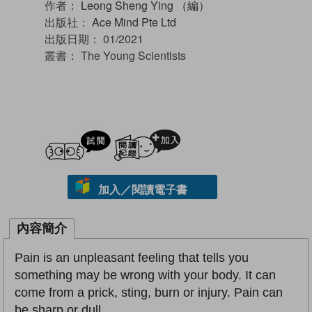
作者：
Leong Sheng Ying （編）
出版社：
Ace Mind Pte Ltd
出版日期：
01/2021
叢書：
The Young Scientists
試閲
加入閱讀紀錄
加入／閱讀電子書
內容簡介
Pain is an unpleasant feeling that tells you
something may be wrong with your body. It can
come from a prick, sting, burn or injury. Pain can
be sharp or dull.