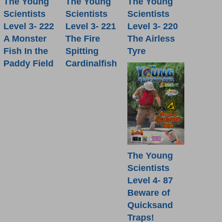
The Young
The Young
The Young
Scientists
Scientists
Scientists
Level 3- 222
Level 3- 221
Level 3- 220
A Monster
The Fire
The Airless
Fish In the
Spitting
Tyre
Paddy Field
Cardinalfish
The Young
Scientists
Level 4- 87
Beware of
Quicksand
Traps!