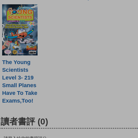
The Young
Scientists
Level 3- 219
Small Planes
Have To Take
Exams,Too!
讀者書評
(0)