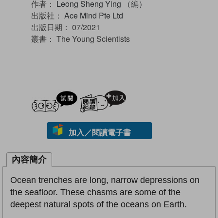
作者：
Leong Sheng Ying （編）
出版社：
Ace Mind Pte Ltd
出版日期：
07/2021
叢書：
The Young Scientists
試閲
加入閱讀紀錄
加入／閱讀電子書
內容簡介
Ocean trenches are long, narrow depressions on
the seafloor. These chasms are some of the
deepest natural spots of the oceans on Earth.