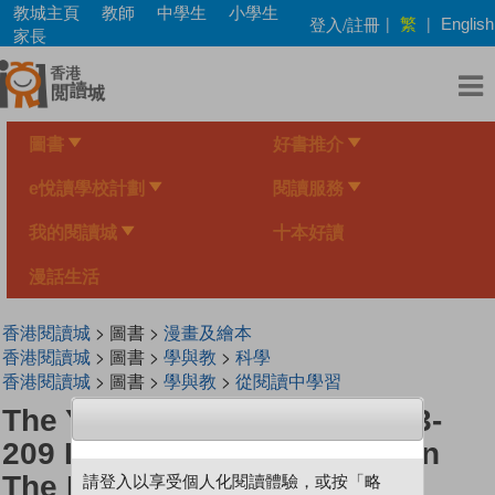
Skip
教城主頁
教師
中學生
小學生
繁
登入/註冊
|
|
English
to
家長
main
content
圖書
好書推介
e悅讀學校計劃
閱讀服務
我的閱讀城
十本好讀
漫話生活
香港閱讀城
> 圖書 >
漫畫及繪本
香港閱讀城
> 圖書 >
學與教
>
科學
香港閱讀城
> 圖書 >
學與教
>
從閱讀中學習
The Young Scientists Level 3-
209 Looking For A Lost Pet In
The Mariana Trench
請登入以享受個人化閱讀體驗，或按「略