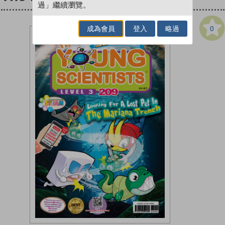
過」繼續瀏覽。
0
成為會員
登入
略過