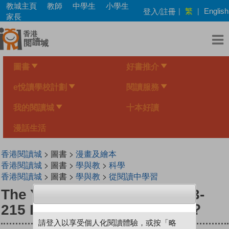
Skip
教城主頁
教師
中學生
小學生
繁
登入/註冊
|
|
English
to
家長
main
content
圖書
好書推介
e悅讀學校計劃
閱讀服務
我的閱讀城
十本好讀
漫話生活
香港閱讀城
> 圖書 >
漫畫及繪本
香港閱讀城
> 圖書 >
學與教
>
科學
香港閱讀城
> 圖書 >
學與教
>
從閱讀中學習
The Young Scientists Level 3-
215 Do Sharks Hunt People？
請登入以享受個人化閱讀體驗，或按「略