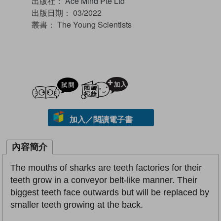
出版社：
Ace Mind Pte Ltd
出版日期：
03/2022
叢書：
The Young Scientists
試閲
加入閱讀紀錄
加入／閱讀電子書
內容簡介
The mouths of sharks are teeth factories for their
teeth grow in a conveyor belt-like manner. Their
biggest teeth face outwards but will be replaced by
smaller teeth growing at the back.