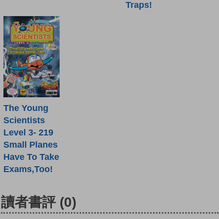
Traps!
The Young
Scientists
Level 3- 219
Small Planes
Have To Take
Exams,Too!
讀者書評
(0)