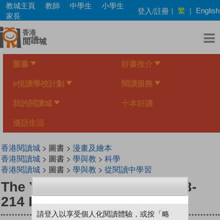
Skip
教城主頁
教師
中學生
小學生
繁
登入/註冊
|
|
English
to
家長
main
content
圖書
好書推介
e悅讀學校計劃
閱讀服務
我的閱讀城
十本好讀
漫話生活
香港閱讀城
> 圖書 >
漫畫及繪本
香港閱讀城
> 圖書 >
學與教
>
科學
香港閱讀城
> 圖書 >
學與教
>
從閱讀中學習
The Young Scientists Level 3-
214 Korvaa Headphones
請登入以享受個人化閱讀體驗，或按「略