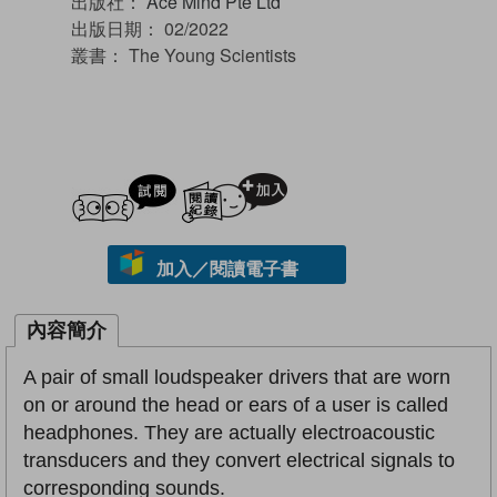
出版社：
Ace Mind Pte Ltd
出版日期：
02/2022
叢書：
The Young Scientists
試閲
加入閱讀紀錄
加入／閱讀電子書
內容簡介
A pair of small loudspeaker drivers that are worn
on or around the head or ears of a user is called
headphones. They are actually electroacoustic
transducers and they convert electrical signals to
corresponding sounds.