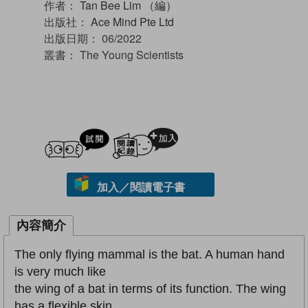
作者：
Tan Bee Lim （編）
出版社：
Ace Mind Pte Ltd
出版日期：
06/2022
叢書：
The Young Scientists
試閲
加入閱讀紀錄
加入／閱讀電子書
內容簡介
The only flying mammal is the bat. A human hand
is very much like
the wing of a bat in terms of its function. The wing
has a flexible skin