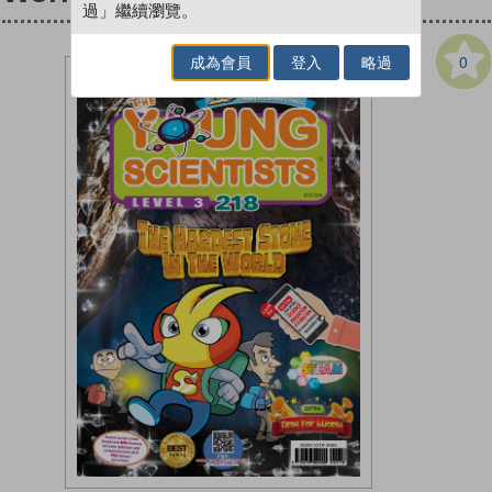
過」繼續瀏覽。
0
成為會員
登入
略過