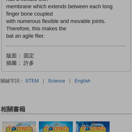
membrane which extends between each long
finger bone coupled
with numerous flexible and movable joints.
Therefore, this makes the
bat an agile flier.
版面：
固定
插圖：
許多
關鍵字詞：
STEM
|
Science
|
English
相關書籍