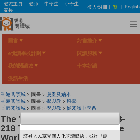
Skip
教城主頁
教師
中學生
小學生
繁
登入/註冊
|
|
English
to
家長
main
content
圖書
好書推介
e悅讀學校計劃
閱讀服務
我的閱讀城
十本好讀
漫話生活
香港閱讀城
> 圖書 >
漫畫及繪本
香港閱讀城
> 圖書 >
學與教
>
科學
香港閱讀城
> 圖書 >
學與教
>
從閱讀中學習
The Young Scientists Level 3-
218 The Hardest Stone In The
World
請登入以享受個人化閱讀體驗，或按「略