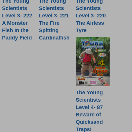
The Young
The Young
The Young
Scientists
Scientists
Scientists
Level 3- 222
Level 3- 221
Level 3- 220
A Monster
The Fire
The Airless
Fish In the
Spitting
Tyre
Paddy Field
Cardinalfish
The Young
Scientists
Level 4- 87
Beware of
Quicksand
Traps!