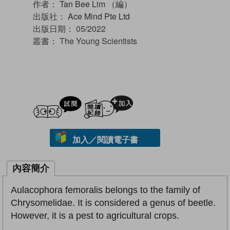
作者：
Tan Bee Lim （編）
出版社：
Ace Mind Pte Ltd
出版日期：
05/2022
叢書：
The Young Scientists
試閲
加入閱讀紀錄
加入／閱讀電子書
內容簡介
Aulacophora femoralis belongs to the family of
Chrysomelidae. It is considered a genus of beetle.
However, it is a pest to agricultural crops.