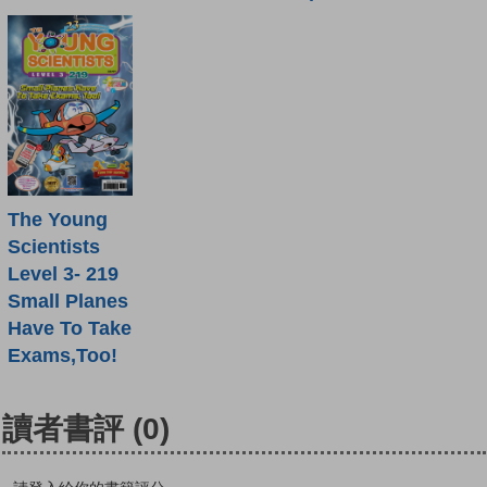
The Young
Scientists
Level 3- 219
Small Planes
Have To Take
Exams,Too!
讀者書評
(0)