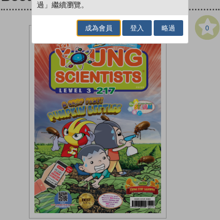
過」繼續瀏覽。
0
成為會員
登入
略過