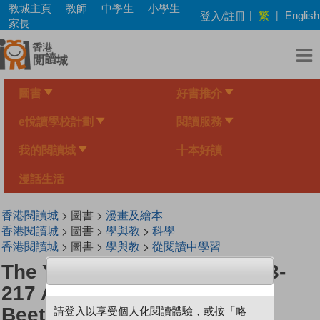
Skip
教城主頁
教師
中學生
小學生
繁
登入/註冊
|
|
English
to
家長
main
content
圖書
好書推介
e悅讀學校計劃
閱讀服務
我的閱讀城
十本好讀
漫話生活
香港閱讀城
> 圖書 >
漫畫及繪本
香港閱讀城
> 圖書 >
學與教
>
科學
香港閱讀城
> 圖書 >
學與教
>
從閱讀中學習
The Young Scientists Level 3-
217 A Crop Pest! Pumpkin
Beetles
請登入以享受個人化閱讀體驗，或按「略