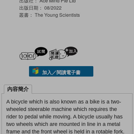
出版社：
Ace Mind Pte Ltd
出版日期：
08/2022
叢書：
The Young Scientists
試閲
加入閱讀紀錄
加入／閱讀電子書
內容簡介
A bicycle which is also known as a bike is a two-
wheeled steerable machine which requires the
rider to pedal while moving. A bicycle usually has
two wheels which are mounted in line in a metal
frame and the front wheel is held in a rotable fork.