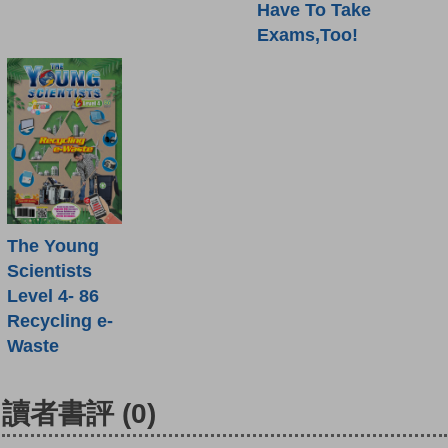
Have To Take
Exams,Too!
The Young
Scientists
Level 4- 86
Recycling e-
Waste
讀者書評
(0)