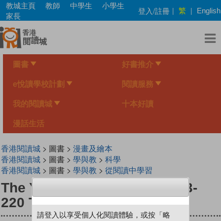
Skip
教城主頁
教師
中學生
小學生
繁
登入/註冊
|
|
English
to
家長
main
content
圖書
好書推介
e悅讀學校計劃
閱讀服務
我的閱讀城
十本好讀
漫話生活
香港閱讀城
> 圖書 >
漫畫及繪本
香港閱讀城
> 圖書 >
學與教
>
科學
香港閱讀城
> 圖書 >
學與教
>
從閱讀中學習
The Young Scientists Level 3-
220 The Airless Tyre
請登入以享受個人化閱讀體驗，或按「略