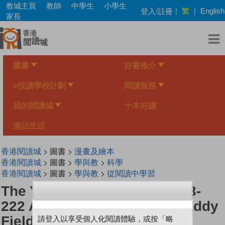
Skip
教城主頁
教師
中學生
小學生
繁
登入/註冊
|
|
English
to
家長
main
content
圖書
好書推介
e悅讀學校計劃
閱讀服務
我的閱讀城
十本好讀
漫話生活
香港閱讀城
> 圖書 >
漫畫及繪本
香港閱讀城
> 圖書 >
學與教
>
科學
香港閱讀城
> 圖書 >
學與教
>
從閱讀中學習
The Young Scientists Level 3-
222 A Monster Fish In the Paddy
Field
請登入以享受個人化閱讀體驗，或按「略