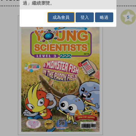
過」繼續瀏覽。
5
成為會員
登入
略過