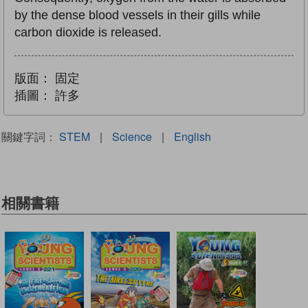
by the dense blood vessels in their gills while
carbon dioxide is released.
版面：
固定
插圖：
許多
關鍵字詞：
STEM
|
Science
|
English
相關書籍