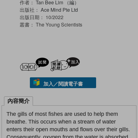
作者：
Tan Bee Lim （編）
出版社：
Ace Mind Pte Ltd
出版日期：
10/2022
叢書：
The Young Scientists
試閲
加入閱讀紀錄
加入／閱讀電子書
內容簡介
The gills of most fishes are used to help them
breathe. This occurs when a stream of water
enters their open mouths and flows over their gills.
Consequently, oxygen from the water is absorbed