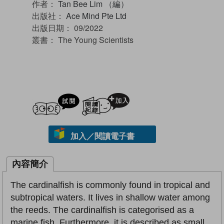
作者：
Tan Bee Lim （編）
出版社：
Ace Mind Pte Ltd
出版日期：
09/2022
叢書：
The Young Scientists
試閲
加入閱讀紀錄
加入／閱讀電子書
內容簡介
The cardinalfish is commonly found in tropical and
subtropical waters. It lives in shallow water among
the reeds. The cardinalfish is categorised as a
marine fish. Furthermore, it is described as small