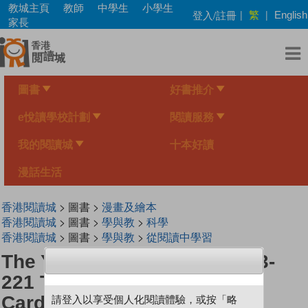
Skip
教城主頁
教師
中學生
小學生
繁
登入/註冊
|
|
English
to
家長
main
content
圖書
好書推介
e悅讀學校計劃
閱讀服務
我的閱讀城
十本好讀
漫話生活
香港閱讀城
> 圖書 >
漫畫及繪本
香港閱讀城
> 圖書 >
學與教
>
科學
香港閱讀城
> 圖書 >
學與教
>
從閱讀中學習
The Young Scientists Level 3-
221 The Fire Spitting
Cardinalfish
請登入以享受個人化閱讀體驗，或按「略