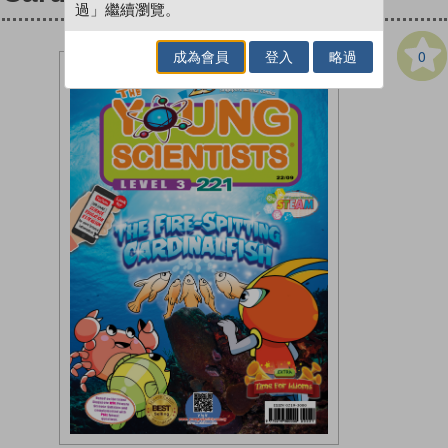
過」繼續瀏覽。
0
成為會員
登入
略過