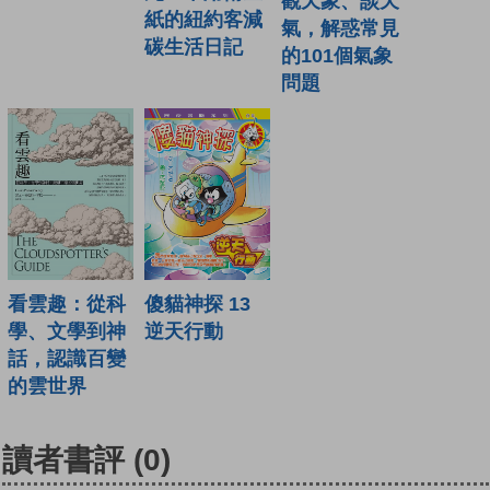
觀天象、談天
紙的紐約客減
氣，解惑常見
碳生活日記
的101個氣象
問題
看雲趣：從科
傻貓神探 13
學、文學到神
逆天行動
話，認識百變
的雲世界
讀者書評
(0)