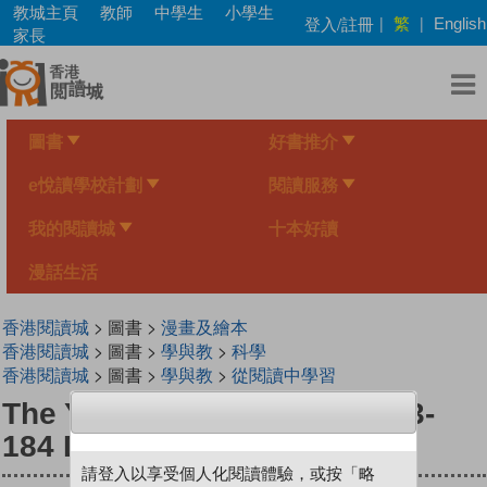
Skip
教城主頁
教師
中學生
小學生
繁
登入/註冊
|
|
English
to
家長
main
content
圖書
好書推介
e悅讀學校計劃
閱讀服務
我的閱讀城
十本好讀
漫話生活
香港閱讀城
> 圖書 >
漫畫及繪本
香港閱讀城
> 圖書 >
學與教
>
科學
香港閱讀城
> 圖書 >
學與教
>
從閱讀中學習
The Young Scientists Level 3-
184 Delicious Jackfruit
請登入以享受個人化閱讀體驗，或按「略