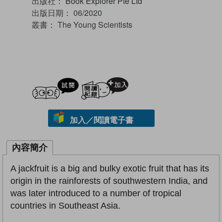
出版社：
Book Explorer Pte Ltd
出版日期：
06/2020
叢書：
The Young Scientists
試閲
加入閱讀紀錄
加入／閱讀電子書
內容簡介
A jackfruit is a big and bulky exotic fruit that has its
origin in the rainforests of southwestern India, and
was later introduced to a number of tropical
countries in Southeast Asia.