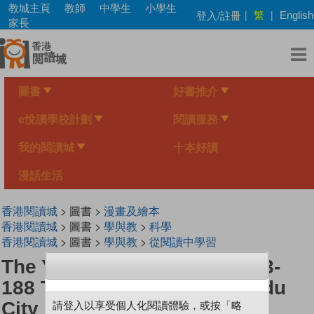
Skip
教城主頁
教師
中學生
小學生
繁
登入/註冊
|
|
English
to
家長
main
content
圖書
好書推介
e悅讀學校計劃
閱讀服務
我的閱讀城
十本好讀
漫話生活
香港閱讀城
> 圖書 >
漫畫及繪本
香港閱讀城
> 圖書 >
學與教
>
科學
香港閱讀城
> 圖書 >
學與教
>
從閱讀中學習
The Young Scientists Level 3-
188 The Moons Over Chengdu
City
請登入以享受個人化閱讀體驗，或按「略