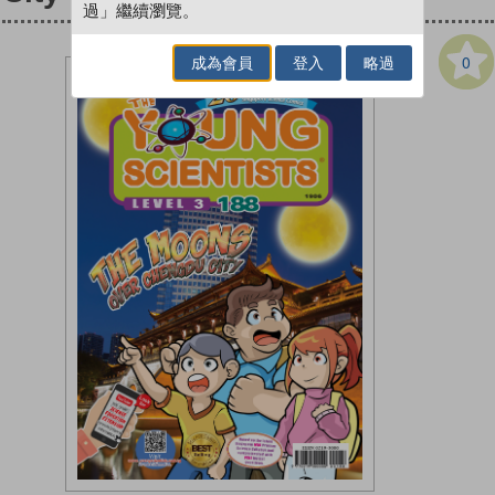
過」繼續瀏覽。
0
成為會員
登入
略過