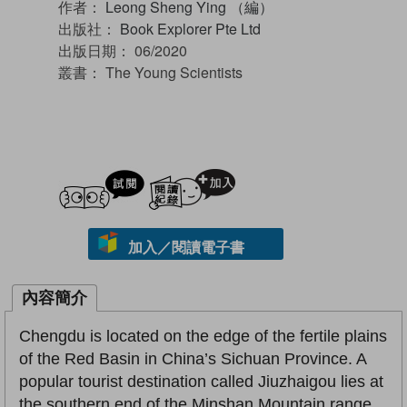
作者：
Leong Sheng Ying （編）
出版社：
Book Explorer Pte Ltd
出版日期：
06/2020
叢書：
The Young Scientists
試閲
加入閱讀紀錄
加入／閱讀電子書
內容簡介
Chengdu is located on the edge of the fertile plains
of the Red Basin in China’s Sichuan Province. A
popular tourist destination called Jiuzhaigou lies at
the southern end of the Minshan Mountain range