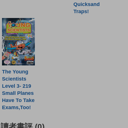
Quicksand
Traps!
The Young
Scientists
Level 3- 219
Small Planes
Have To Take
Exams,Too!
讀者書評
(0)