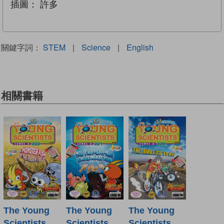
插圖：
許多
關鍵字詞：
STEM
|
Science
|
English
相關書籍
The Young
The Young
The Young
Scientists
Scientists
Scientists