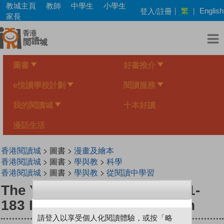
Skip
教城主頁
教師
中學生
小學生
繁
登入/註冊
|
|
English
to
家長
main
content
圖書
好書推介
e悅讀學校計劃
閱讀服務
我的閱讀城
十本好讀
漫話生活
香港閱讀城
> 圖書 >
漫畫及繪本
香港閱讀城
> 圖書 >
學與教
>
科學
香港閱讀城
> 圖書 >
學與教
>
從閱讀中學習
The Young Scientists Level 1-
183 Light-emitting Anglerfish
請登入以享受個人化閱讀體驗，或按「略