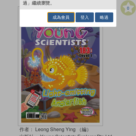
過」繼續瀏覽。
0
成為會員
登入
略過
作者：
Leong Sheng Ying （編）