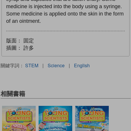
medicine is injected into the body using a syringe.
Some medicine is applied onto the skin in the form
of an ointment.
版面：
固定
插圖：
許多
關鍵字詞：
STEM
|
Science
|
English
相關書籍