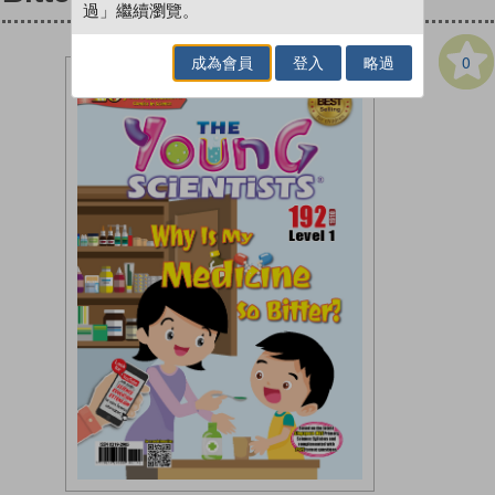
過」繼續瀏覽。
0
成為會員
登入
略過