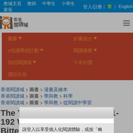
Skip
教城主頁
教師
中學生
小學生
繁
登入/註冊
|
|
English
to
家長
main
content
圖書
好書推介
e悅讀學校計劃
閱讀服務
我的閱讀城
十本好讀
漫話生活
香港閱讀城
> 圖書 >
漫畫及繪本
香港閱讀城
> 圖書 >
學與教
>
科學
香港閱讀城
> 圖書 >
學與教
>
從閱讀中學習
The Young Scientists Level 1-
192 Why Is My Medicine So
Bitter
請登入以享受個人化閱讀體驗，或按「略