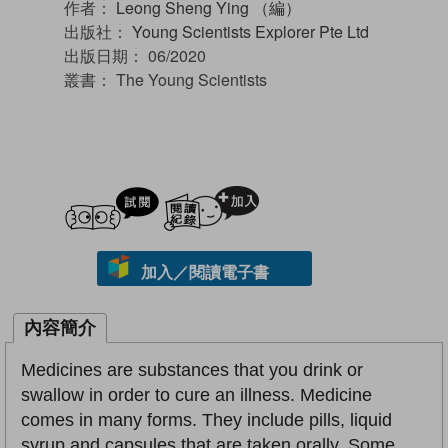
作者：
Leong Sheng Ying （編）
出版社：
Young Scientists Explorer Pte Ltd
出版日期：
06/2020
叢書：
The Young Scientists
試閲
加入閱讀紀錄
加入／閱讀電子書
內容簡介
Medicines are substances that you drink or
swallow in order to cure an illness. Medicine
comes in many forms. They include pills, liquid
syrup and capsules that are taken orally. Some