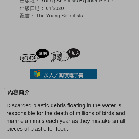
出版社：
Young Scientists Explorer Pte Ltd
出版日期：
01/2020
叢書：
The Young Scientists
試閲
加入閱讀紀錄
加入／閱讀電子書
內容簡介
Discarded plastic debris floating in the water is
responsible for the death of millions of birds and
marine animals each year as they mistake small
pieces of plastic for food.