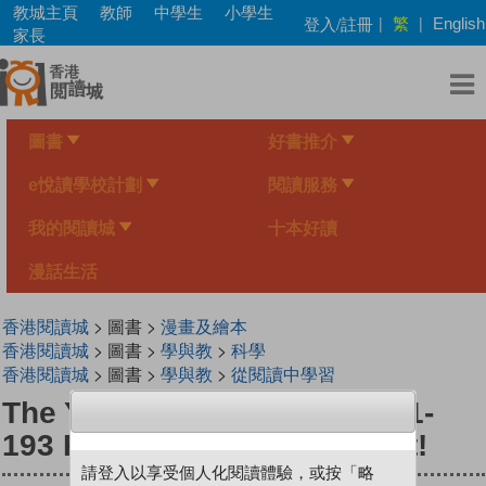
Skip
教城主頁
教師
中學生
小學生
繁
登入/註冊
|
|
English
to
家長
main
content
圖書
好書推介
e悅讀學校計劃
閱讀服務
我的閱讀城
十本好讀
漫話生活
香港閱讀城
> 圖書 >
漫畫及繪本
香港閱讀城
> 圖書 >
學與教
>
科學
香港閱讀城
> 圖書 >
學與教
>
從閱讀中學習
The Young Scientists Level 1-
193 Plastic Trash Is A Threat!
請登入以享受個人化閱讀體驗，或按「略