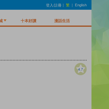
繁
登入/註冊
|
|
English
城
十本好讀
漫話生活
4.7