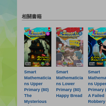
相關書籍
Smart
Smart
Smart
Mathematicia
Mathematicia
Mathemat
ns Lower
ns Upper
ns Uppe
Primary (80)
Primary (80)
Primary 
Happy Bread
The
A Failed
Mysterious
Robbery