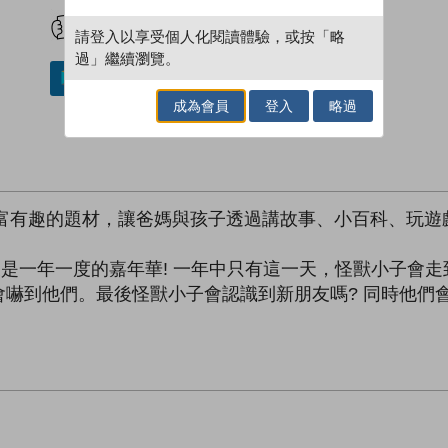
試閲
加入閱讀紀錄
請登入以享受個人化閱讀體驗，或按「略
過」繼續瀏覽。
加入／閱讀電子書
成為會員
登入
略過
，以豐富有趣的題材，讓爸媽與孩子透過講故事、小百科、玩
 今天是一年一度的嘉年華! 一年中只有這一天，怪獸小子
嚇到他們。最後怪獸小子會認識到新朋友嗎? 同時他們