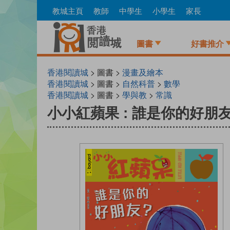
Skip
教城主頁
教師
中學生
小學生
家長
to
main
content
圖書
好書推介
香港閱讀城
> 圖書 >
漫畫及繪本
香港閱讀城
> 圖書 >
自然科普
>
數學
香港閱讀城
> 圖書 >
學與教
>
常識
小小紅蘋果 : 誰是你的好朋友