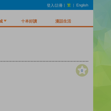
繁
登入/註冊
|
|
English
城
十本好讀
漫話生活
0