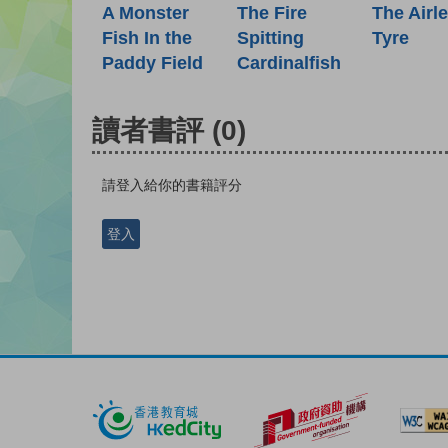
A Monster
The Fire
The Airl
Fish In the
Spitting
Tyre
Paddy Field
Cardinalfish
讀者書評
(0)
請登入給你的書籍評分
登入