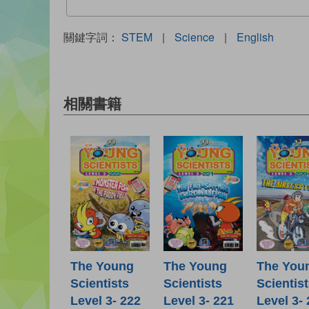
關鍵字詞：
STEM
|
Science
|
English
相關書籍
The Young
The Young
The You
Scientists
Scientists
Scientis
Level 3- 222
Level 3- 221
Level 3-