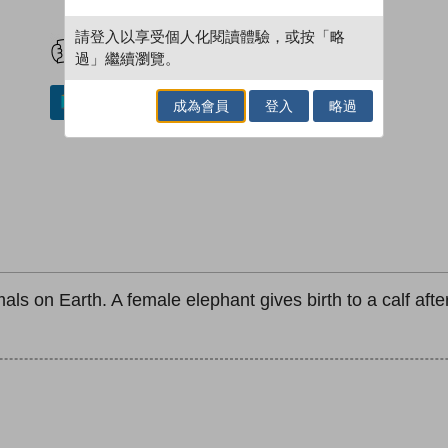
試閲
加入閱讀紀錄
請登入以享受個人化閱讀體驗，或按「略
過」繼續瀏覽。
加入／閱讀電子書
成為會員
登入
略過
mals on Earth. A female elephant gives birth to a calf af