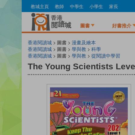
Skip
教城主頁
教師
中學生
小學生
家長
to
main
content
圖書
好書推介
香港閱讀城
> 圖書 >
漫畫及繪本
香港閱讀城
> 圖書 >
學與教
>
科學
香港閱讀城
> 圖書 >
學與教
>
從閱讀中學習
The Young Scientists Leve