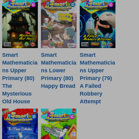
Smart
Smart
Smart
Mathematicia
Mathematicia
Mathematicia
ns Lower
ns Upper
ns Upper
Primary (80)
Primary (80)
Primary (79)
Happy Bread
The
A Failed
Mysterious
Robbery
Old House
Attempt