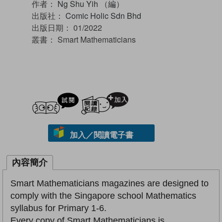
作者：
Ng Shu Yih （編）
出版社：
Comic Holic Sdn Bhd
出版日期：
01/2022
叢書：
Smart Mathematicians
試閲
加入閱讀紀錄
加入／閱讀電子書
內容簡介
Smart Mathematicians magazines are designed to
comply with the Singapore school Mathematics
syllabus for Primary 1-6.
Every copy of Smart Mathematicians is