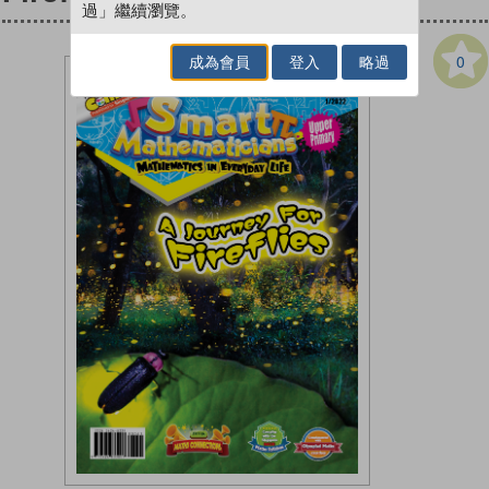
過」繼續瀏覽。
0
成為會員
登入
略過