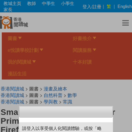
Skip
教城主頁
教師
中學生
小學生
繁
登入/註冊
|
|
English
to
家長
main
content
圖書
好書推介
e悅讀學校計劃
閱讀服務
我的閱讀城
十本好讀
漫話生活
香港閱讀城
> 圖書 >
漫畫及繪本
香港閱讀城
> 圖書 >
自然科普
>
數學
香港閱讀城
> 圖書 >
學與教
>
常識
Smart Mathematicians Upper
Primary- 61 A Journey For
Fireflies
請登入以享受個人化閱讀體驗，或按「略