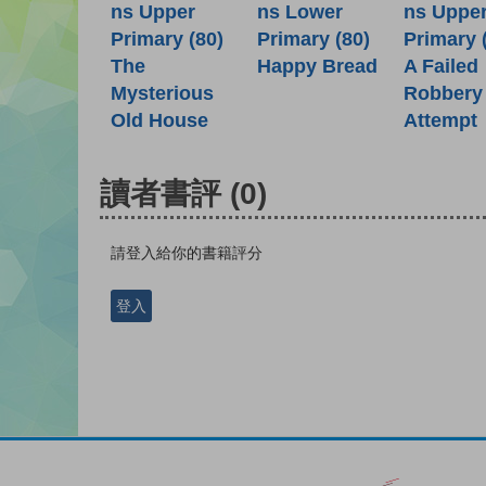
ns Lower
ns Upper
ns Uppe
Primary (80)
Primary (80)
Primary 
Happy Bread
The
A Failed
Mysterious
Robbery
Old House
Attempt
讀者書評
(0)
請登入給你的書籍評分
登入