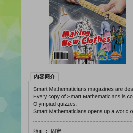
內容簡介
Smart Mathematicians magazines are desig
Every copy of Smart Mathematicians is com
Olympiad quizzes.
Smart Mathematicians opens up a world of
版面：
固定