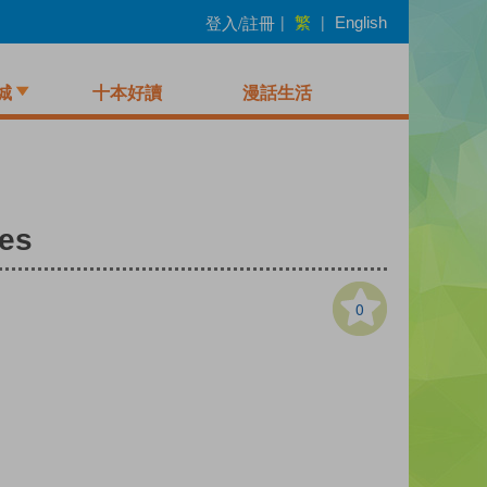
繁
登入/註冊
|
|
English
城
十本好讀
漫話生活
hes
0