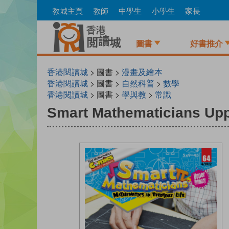
Skip
教城主頁
教師
中學生
小學生
家長
to
main
content
圖書
好書推介
香港閱讀城
> 圖書 >
漫畫及繪本
香港閱讀城
> 圖書 >
自然科普
>
數學
香港閱讀城
> 圖書 >
學與教
>
常識
Smart Mathematicians Upp