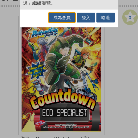
過」繼續瀏覽。
0
成為會員
登入
略過