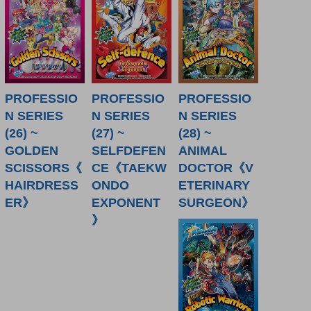
PROFESSIO
PROFESSIO
PROFESSIO
N SERIES
N SERIES
N SERIES
(26) ~
(27) ~
(28) ~
GOLDEN
SELFDEFEN
ANIMAL
SCISSORS《
CE《TAEKW
DOCTOR《V
HAIRDRESS
ONDO
ETERINARY
ER》
EXPONENT
SURGEON》
》