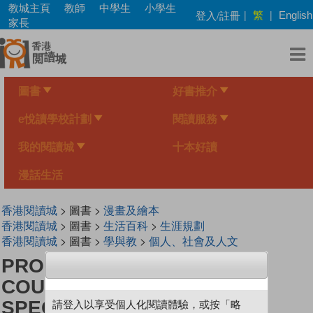
Skip
教城主頁
教師
中學生
小學生
繁
登入/註冊
|
|
English
to
家長
main
content
圖書
好書推介
e悅讀學校計劃
閱讀服務
我的閱讀城
十本好讀
漫話生活
香港閱讀城
> 圖書 >
漫畫及繪本
香港閱讀城
> 圖書 >
生活百科
>
生涯規劃
香港閱讀城
> 圖書 >
學與教
>
個人、社會及人文
PROFESSION SERIES (21) ~
COUNTDOWN 《EOD
SPECIALIST》
請登入以享受個人化閱讀體驗，或按「略