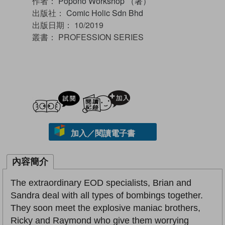
作者：
Popono Workshop （著）
出版社：
Comic Holic Sdn Bhd
出版日期：
10/2019
叢書：
PROFESSION SERIES
試閲
加入閱讀紀錄
加入／閱讀電子書
內容簡介
The extraordinary EOD specialists, Brian and
Sandra deal with all types of bombings together.
They soon meet the explosive maniac brothers,
Ricky and Raymond who give them worrying