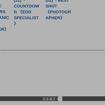
(21) ~
(22) ~ BEST
C
COUNTDOW
SHOT
RS
N 《EOD
《PHOTOGR
ANIC
SPECIALIST
APHER》
》
ER》
更多書評
1