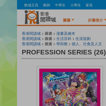
Skip
教城主頁
教師
中學生
小學生
家長
to
main
content
圖書
好書推介
香港閱讀城
> 圖書 >
漫畫及繪本
香港閱讀城
> 圖書 >
生活百科
>
生涯規劃
香港閱讀城
> 圖書 >
學與教
>
個人、社會及人文
PROFESSION SERIES (2