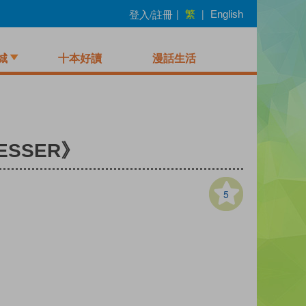
繁
登入/註冊
|
|
English
城
十本好讀
漫話生活
RESSER》
5