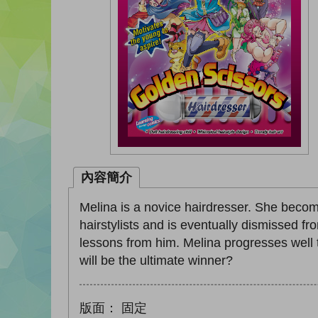
內容簡介
Melina is a novice hairdresser. She becom
hairstylists and is eventually dismissed f
lessons from him. Melina progresses well t
will be the ultimate winner?
版面：
固定