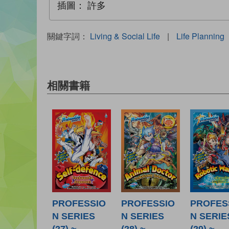
插圖：
許多
關鍵字詞：
Living & Social Life
|
Life Planning
相關書籍
PROFESSIO
PROFESSIO
PROFES
N SERIES
N SERIES
N SERIE