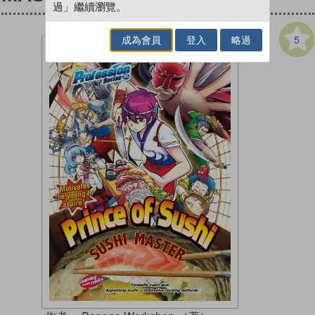
過」繼續瀏覽。
5
成為會員
登入
略過