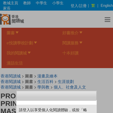
Skip
教城主頁
教師
中學生
小學生
繁
登入/註冊
|
|
English
to
家長
main
content
圖書
好書推介
e悅讀學校計劃
閱讀服務
我的閱讀城
十本好讀
漫話生活
香港閱讀城
> 圖書 >
漫畫及繪本
香港閱讀城
> 圖書 >
生活百科
>
生涯規劃
香港閱讀城
> 圖書 >
學與教
>
個人、社會及人文
PROFESSION SERIES (25) ~
PRINCE OF SUSHI《SUSHI
MASTER》
請登入以享受個人化閱讀體驗，或按「略