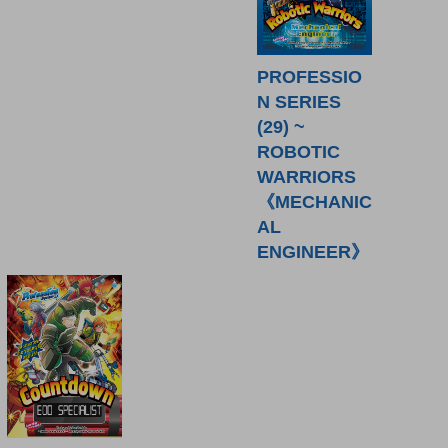
PROFESSIO
N SERIES
(29) ~
ROBOTIC
WARRIORS
《MECHANIC
AL
ENGINEER》