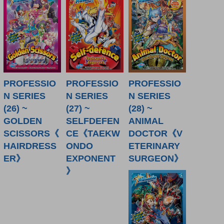
PROFESSIO
PROFESSIO
PROFESSIO
N SERIES
N SERIES
N SERIES
(26) ~
(27) ~
(28) ~
GOLDEN
SELFDEFEN
ANIMAL
SCISSORS《
CE《TAEKW
DOCTOR《V
HAIRDRESS
ONDO
ETERINARY
ER》
EXPONENT
SURGEON》
》