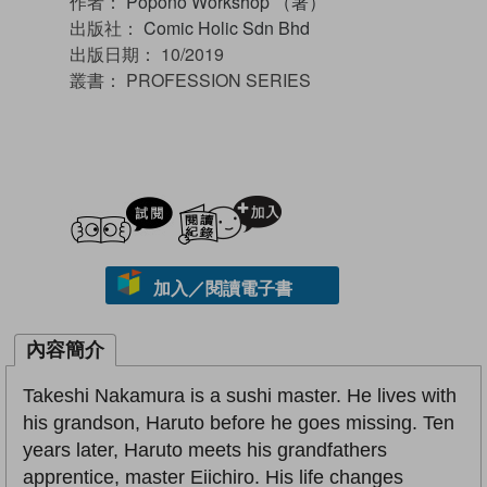
作者：
Popono Workshop （著）
出版社：
Comic Holic Sdn Bhd
出版日期：
10/2019
叢書：
PROFESSION SERIES
試閲
加入閱讀紀錄
加入／閱讀電子書
內容簡介
Takeshi Nakamura is a sushi master. He lives with
his grandson, Haruto before he goes missing. Ten
years later, Haruto meets his grandfathers
apprentice, master Eiichiro. His life changes