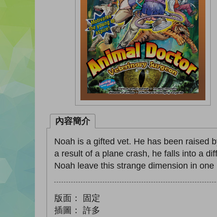
內容簡介
Noah is a gifted vet. He has been raised 
a result of a plane crash, he falls into a
Noah leave this strange dimension in one
版面：
固定
插圖：
許多