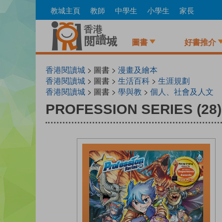
Skip
教城主頁
教師
中學生
小學生
家長
to
main
content
圖書
好書推介
香港閱讀城
> 圖書 >
漫畫及繪本
香港閱讀城
> 圖書 >
生活百科
>
生涯規劃
香港閱讀城
> 圖書 >
學與教
>
個人、社會及人文
PROFESSION SERIES (2