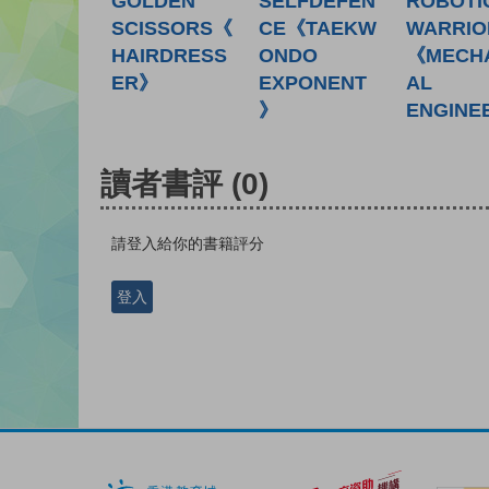
GOLDEN
SELFDEFEN
ROBOTI
SCISSORS《
CE《TAEKW
WARRIO
HAIRDRESS
ONDO
《MECH
ER》
EXPONENT
AL
》
ENGINE
讀者書評
(0)
請登入給你的書籍評分
登入