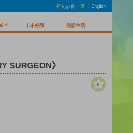
繁
登入/註冊
|
|
English
城
十本好讀
漫話生活
ARY SURGEON》
0