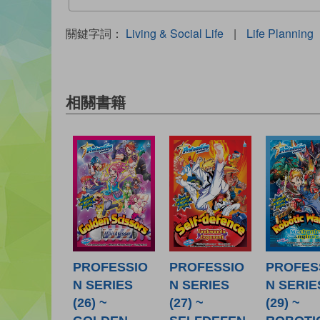
關鍵字詞：
Living & Social Life
|
Life Planning
相關書籍
PROFESSIO
PROFESSIO
PROFES
N SERIES
N SERIES
N SERIE
(26) ~
(27) ~
(29) ~