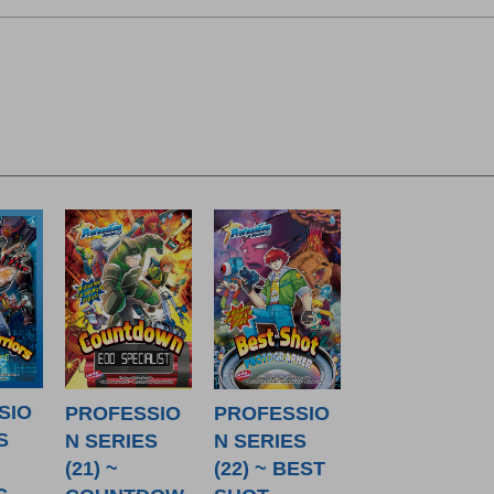
SIO
PROFESSIO
PROFESSIO
S
N SERIES
N SERIES
(21) ~
(22) ~ BEST