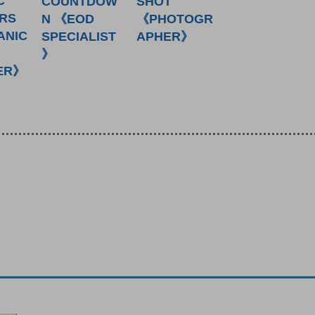
C
COUNTDOW
SHOT
RS
N 《EOD
《PHOTOGR
ANIC
SPECIALIST
APHER》
》
ER》