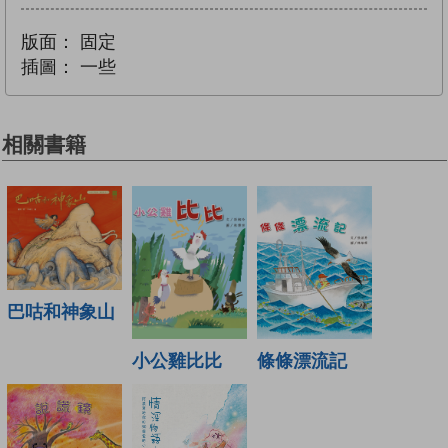
版面：
固定
插圖：
一些
相關書籍
巴咕和神象山
小公雞比比
條條漂流記