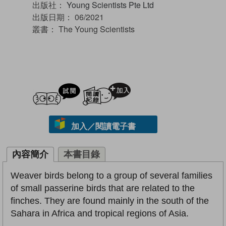
出版社：
Young Scientists Pte Ltd
出版日期：
06/2021
叢書：
The Young Scientists
試閲
加入閱讀紀錄
加入／閱讀電子書
內容簡介
本書目錄
Weaver birds belong to a group of several families
of small passerine birds that are related to the
finches. They are found mainly in the south of the
Sahara in Africa and tropical regions of Asia.