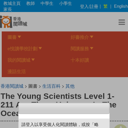
Skip
教城主頁
教師
中學生
小學生
繁
登入/註冊
|
|
English
to
家長
main
content
圖書
好書推介
e悅讀學校計劃
閱讀服務
我的閱讀城
十本好讀
漫話生活
香港閱讀城
> 圖書 >
生活百科
>
其他
The Young Scientists Level 1-
211 Are There Unicorns In The
Ocean？
請登入以享受個人化閱讀體驗，或按「略