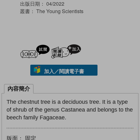
出版日期：
04/2022
叢書：
The Young Scientists
試閲
加入閱讀紀錄
加入／閱讀電子書
內容簡介
The chestnut tree is a deciduous tree. It is a type
of shrub of the genus Castanea and belongs to the
beech family Fagaceae.
版面：
固定