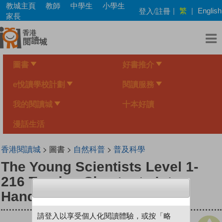
Skip
教城主頁
教師
中學生
小學生
繁
登入/註冊
|
|
English
to
家長
main
content
圖書
好書推介
e悅讀學校計劃
閱讀服務
我的閱讀城
十本好讀
漫話生活
香港閱讀城
> 圖書 >
自然科普
>
普及科學
The Young Scientists Level 1-
216 Turning Chestnuts Int
Handicrafts!
請登入以享受個人化閱讀體驗，或按「略