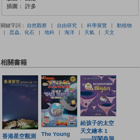
插圖：
許多
關鍵字詞：
自然觀察
|
自由研究
|
科學展覽
|
動植物
|
昆蟲、化石
|
地科
|
海洋
|
天氣
|
天文
相關書籍
給孩子的太空
天文繪本 1
The Young
香港星空觀測
——誤闖蟲洞