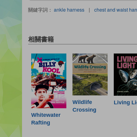
關鍵字詞：
ankle harness
|
chest and waist ha
相關書籍
Wildlife
Living L
Crossing
Whitewater
Rafting