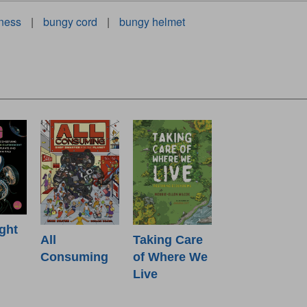
rness
|
bungy cord
|
bungy helmet
ight
All
Taking Care
Consuming
of Where We
Live