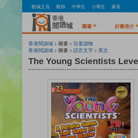
Skip
教城主頁
教師
中學生
小學生
家長
to
main
content
圖書
好書推介
香港閱讀城
> 圖書 >
兒童讀物
香港閱讀城
> 圖書 >
語言文字
>
英文
The Young Scientists Leve