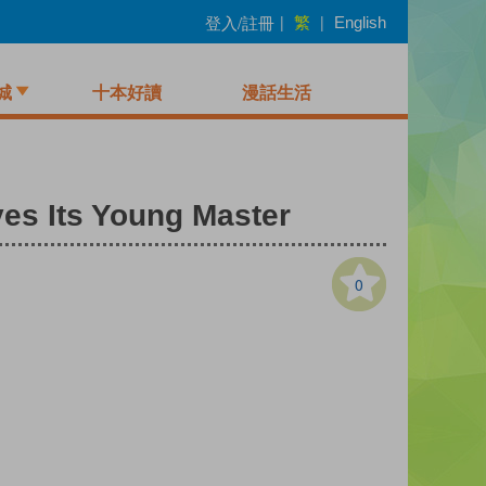
繁
登入/註冊
|
|
English
城
十本好讀
漫話生活
ves Its Young Master
0