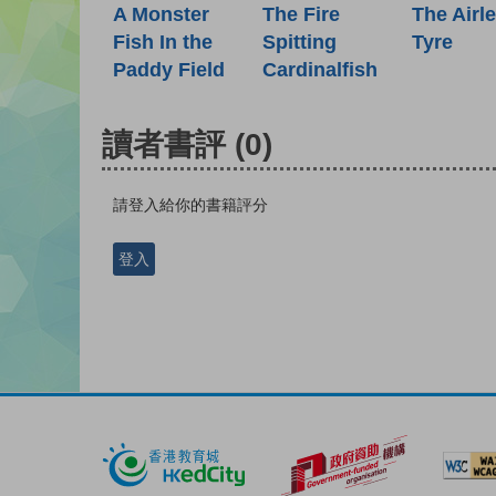
A Monster
The Fire
The Airl
Fish In the
Spitting
Tyre
Paddy Field
Cardinalfish
讀者書評
(0)
請登入給你的書籍評分
登入