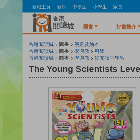
Skip
教城主頁
教師
中學生
小學生
家長
to
main
content
圖書
好書推介
香港閱讀城
> 圖書 >
漫畫及繪本
香港閱讀城
> 圖書 >
學與教
>
科學
香港閱讀城
> 圖書 >
學與教
>
從閱讀中學習
The Young Scientists Lev