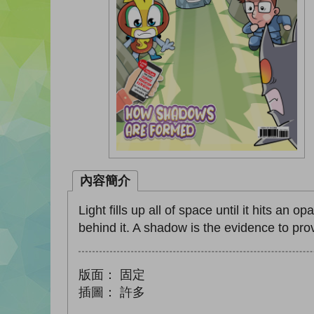
內容簡介
Light fills up all of space until it hits a
behind it. A shadow is the evidence to prove 
版面：
固定
插圖：
許多