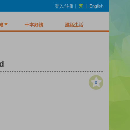
繁
登入/註冊
|
|
English
城
十本好讀
漫話生活
d
0