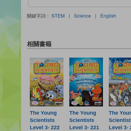
關鍵字詞：
STEM
|
Science
|
English
相關書籍
The Young
The Young
The You
Scientists
Scientists
Scientis
Level 3- 222
Level 3- 221
Level 3-