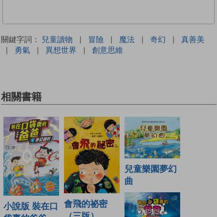
關鍵字詞：
兒童讀物
|
冒險
|
魔法
|
奇幻
|
真善美
|
勇氣
|
異想世界
|
創意思維
相關書籍
兒童樂園夢幻
曲
會飛的祕密
小說版 裝在口
（三版）