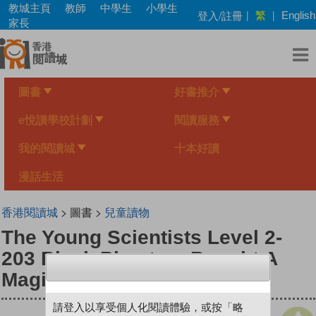
Skip
教城主頁
教師
中學生
小學生
繁
登入/註冊
|
|
English
to
家長
main
content
圖書
好書推介
e悅讀學校計劃
閱讀服務
我的閱讀城
十本好讀
漫話生活
香港閱讀城
> 圖書 >
兒童讀物
The Young Scientists Level 2-
203 Black Phantom Bought A
Magic Teapot
請登入以享受個人化閱讀體驗，或按「略