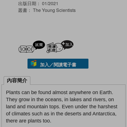
出版日期：
01/2021
叢書：
The Young Scientists
試閲
加入閱讀紀錄
加入／閱讀電子書
內容簡介
Plants can be found almost anywhere on Earth.
They grow in the oceans, in lakes and rivers, on
land and mountain tops. Even under the harshest
of climates such as in the deserts and Antarctica,
there are plants too.