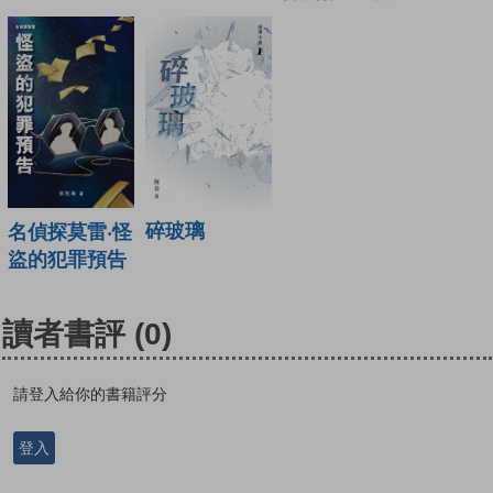
碎玻璃
名偵探莫雷‧怪
盜的犯罪預告
讀者書評
(0)
請登入給你的書籍評分
登入