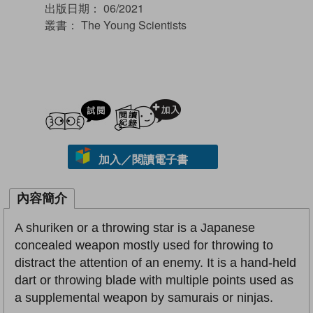
出版日期：
06/2021
叢書：
The Young Scientists
試閲
加入閱讀紀錄
加入／閱讀電子書
內容簡介
A shuriken or a throwing star is a Japanese
concealed weapon mostly used for throwing to
distract the attention of an enemy. It is a hand-held
dart or throwing blade with multiple points used as
a supplemental weapon by samurais or ninjas.