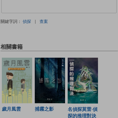
關鍵字詞：
偵探
|
查案
相關書籍
歲月風雲
捕霧之影
名偵探莫雷‧偵
探的推理對決