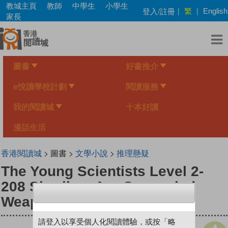
Skip
教城主頁
教師
中學生
小學生
繁
登入/註冊
|
|
English
to
家長
main
content
圖書
好書推介
e悅讀學校計劃
閱讀服務
我的閱讀城
十本好讀
漫話生活
香港閱讀城
> 圖書 >
文學小說
>
推理懸疑
The Young Scientists Level 2-
208 Shuriken Are Concealed
Weapons
請登入以享受個人化閱讀體驗，或按「略