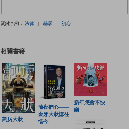
關鍵字詞：
法律
|
基層
|
初心
相關書籍
新年怎會不快
清夜捫心——
樂
金牙大狀憶往
劏房大狀
惜今