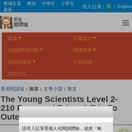
Skip
教城主頁
教師
中學生
小學生
繁
登入/註冊
|
|
English
to
家長
main
content
圖書
好書推介
e悅讀學校計劃
閱讀服務
我的閱讀城
十本好讀
漫話生活
香港閱讀城
> 圖書 >
文學小說
>
散文
The Young Scientists Level 2-
210 Raymond Takes A Trip To
Outer Space
請登入以享受個人化閱讀體驗，或按「略