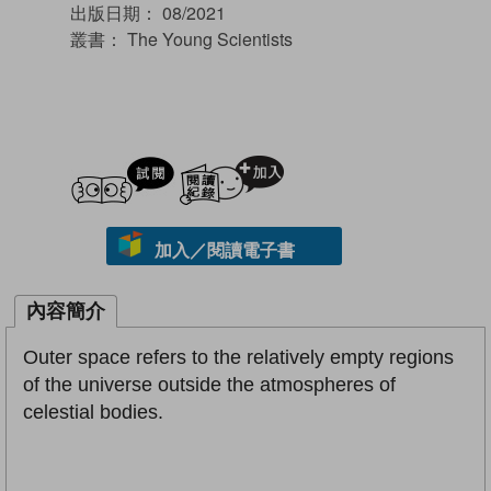
出版日期：
08/2021
叢書：
The Young Scientists
試閲
加入閱讀紀錄
加入／閱讀電子書
內容簡介
Outer space refers to the relatively empty regions
of the universe outside the atmospheres of
celestial bodies.