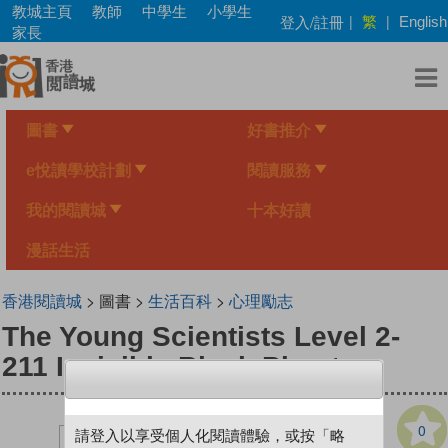
Skip
教城主頁
教師
中學生
小學生
繁
登入/註冊
|
|
English
to
家長
main
content
圖書
好書推介
e悅讀學校計劃
閱讀服務
我的閱讀城
十本好讀
漫話生活
香港閱讀城
> 圖書 >
生活百科
>
心理勵志
The Young Scientists Level 2-
211 Invisible Black Phantom
0
請登入以享受個人化閱讀體驗，或按「略