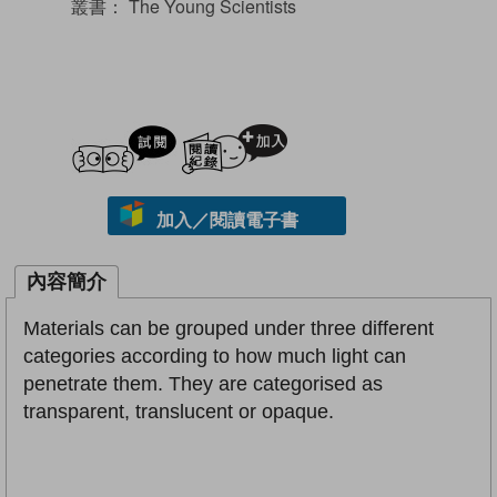
叢書：
The Young Scientists
試閲
加入閱讀紀錄
加入／閱讀電子書
內容簡介
Materials can be grouped under three different
categories according to how much light can
penetrate them. They are categorised as
transparent, translucent or opaque.