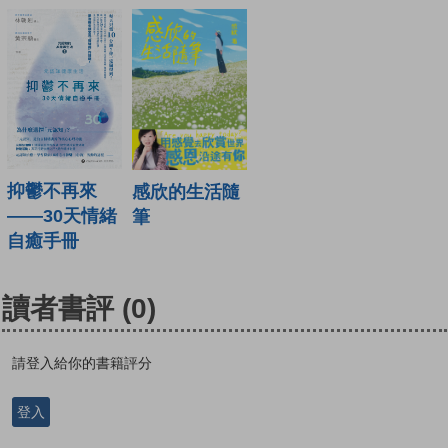
抑鬱不再來
感欣的生活隨
——30天情緒
筆
自癒手冊
讀者書評
(0)
請登入給你的書籍評分
登入