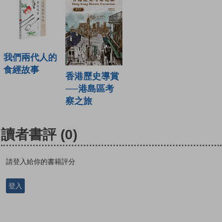
我們兩代人的
食經故事
香港歷史導賞
──港島區考
察之旅
讀者書評
(0)
請登入給你的書籍評分
登入