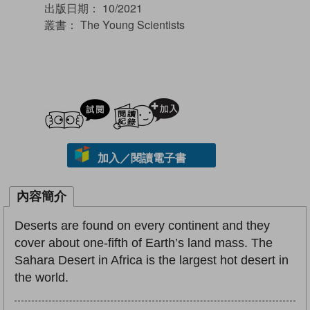
出版日期：
10/2021
叢書：
The Young Scientists
試閲
加入閱讀紀錄
加入／閱讀電子書
內容簡介
Deserts are found on every continent and they
cover about one-fifth of Earth’s land mass. The
Sahara Desert in Africa is the largest hot desert in
the world.