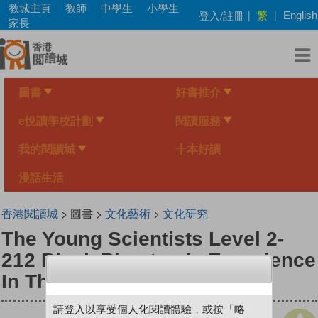
Skip
教城主頁
教師
中學生
小學生
繁
登入/註冊
|
|
English
to
家長
main
content
圖書
好書推介
e悅讀學校計劃
閱讀服務
我的閱讀城
十本好讀
漫話生活
香港閱讀城
> 圖書 >
文化藝術
>
文化研究
The Young Scientists Level 2-
212 Black Phantom’s Experience
In The Desert
請登入以享受個人化閱讀體驗，或按「略