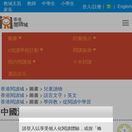
Skip
教城主頁
教師
中學生
小學生
繁
登入/註冊
|
|
English
to
家長
main
content
圖書
好書推介
e悅讀學校計劃
閱讀服務
我的閱讀城
十本好讀
漫話生活
香港閱讀城
> 圖書 >
兒童讀物
香港閱讀城
> 圖書 >
語言文字
>
英文
香港閱讀城
> 圖書 >
學與教
>
從閱讀中學習
中國海洋夢：卧龍南海
請登入以享受個人化閱讀體驗，或按「略
3