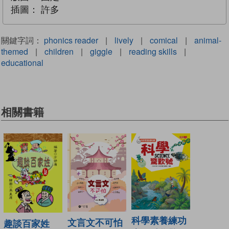
插圖：
許多
關鍵字詞：
phonics reader
|
lively
|
comical
|
animal-
themed
|
children
|
giggle
|
reading skills
|
educational
相關書籍
科學素養練功
文言文不可怕
趣談百家姓