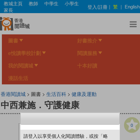
Skip
教城主頁
教師
中學生
小學生
繁
登入/註冊
|
|
English
to
家長
main
content
圖書
好書推介
e悅讀學校計劃
閱讀服務
我的閱讀城
十本好讀
漫話生活
香港閱讀城
> 圖書 >
生活百科
>
健康及運動
中西兼施．守護健康
0
請登入以享受個人化閱讀體驗，或按「略