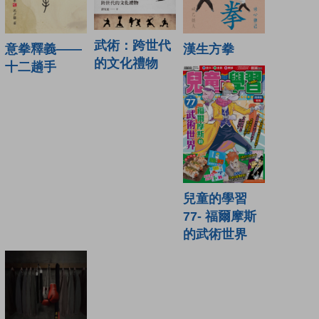
武術：跨世代
意拳釋義——
漢生方拳
的文化禮物
十二趟手
兒童的學習
77- 福爾摩斯
的武術世界