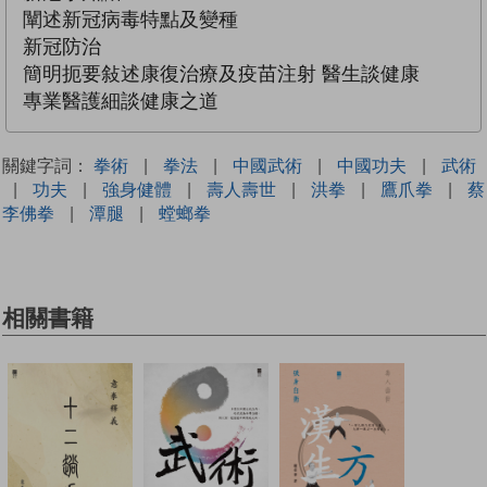
闡述新冠病毒特點及變種
新冠防治
簡明扼要敍述康復治療及疫苗注射 醫生談健康
專業醫護細談健康之道
關鍵字詞：
拳術
|
拳法
|
中國武術
|
中國功夫
|
武術
|
功夫
|
強身健體
|
壽人壽世
|
洪拳
|
鷹爪拳
|
蔡
李佛拳
|
潭腿
|
螳螂拳
相關書籍