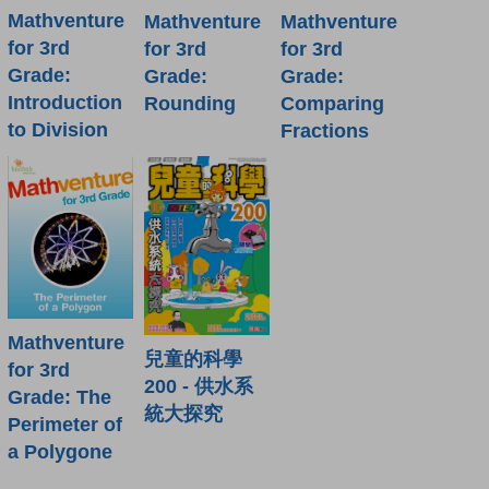
Mathventure
Mathventure
Mathventure
for 3rd
for 3rd
for 3rd
Grade:
Grade:
Grade:
Introduction
Rounding
Comparing
to Division
Fractions
Mathventure
兒童的科學
for 3rd
200 - 供水系
Grade: The
統大探究
Perimeter of
a Polygone