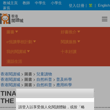
Skip
教城主頁
教師
中學生
小學生
繁
登入/註冊
|
|
English
to
家長
main
content
圖書
好書推介
e悅讀學校計劃
閱讀服務
我的閱讀城
十本好讀
漫話生活
香港閱讀城
> 圖書 >
兒童讀物
香港閱讀城
> 圖書 >
自然科普
>
普及科學
香港閱讀城
> 圖書 >
自然科普
>
應用科學
TINA & FRIENDS 1.1 HAMMY
THE HAMSTER
請登入以享受個人化閱讀體驗，或按「略