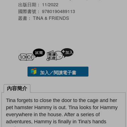
出版日期：
11/2022
國際書號：
9780190489113
叢書：
TINA & FRIENDS
試閲
加入閱讀紀錄
加入／閱讀電子書
內容簡介
Tina forgets to close the door to the cage and her
pet hamster Hammy is out. Tina looks for Hammy
everywhere in the house. After a series of
adventures, Hammy is finally in Tina's hands